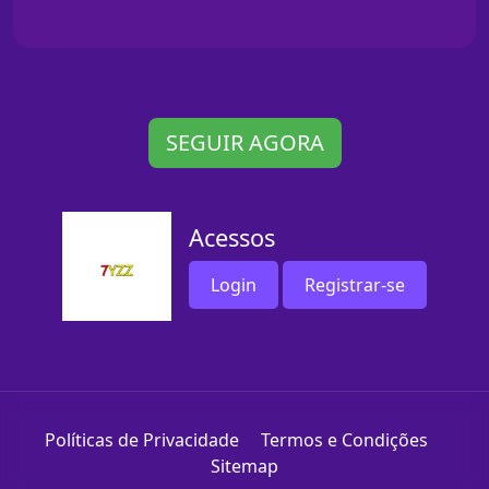
SEGUIR AGORA
Acessos
Login
Registrar-se
Políticas de Privacidade
Termos e Condições
Sitemap