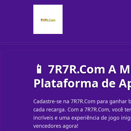
📱 7R7R.Com A M
Plataforma de A
Cadastre-se na 7R7R.Com para ganhar 
cada recarga. Com a 7R7R.Com, você t
incríveis e uma experiência de jogo inig
vencedores agora!