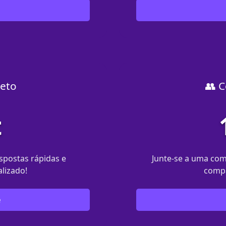
reto
👥 
t
espostas rápidas e
Junte-se a uma com
lizado!
compa
e