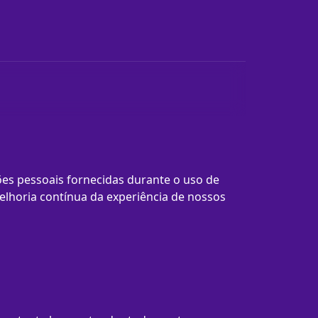
es pessoais fornecidas durante o uso de
elhoria contínua da experiência de nossos