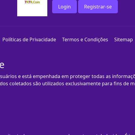
Login
Registrar-se
Políticas de Privacidade
Termos e Condições
Sitemap
de
 usuários e está empenhada em proteger todas as informaçõ
os coletados são utilizados exclusivamente para fins de m