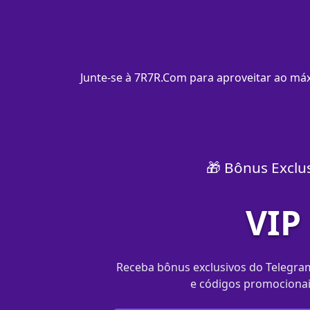
Junte-se à 7R7R.Com para aproveitar ao máx
🎁 Bônus Exclu
VIP
Receba bônus exclusivos do Telegra
e códigos promocionai