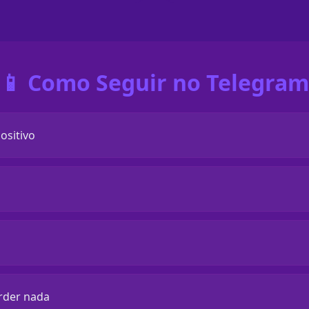
📱 Como Seguir no Telegram
ositivo
erder nada