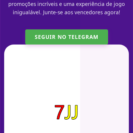
promoções incríveis e uma experiência de jogo
inigualável. Junte-se aos vencedores agora!
SEGUIR NO TELEGRAM