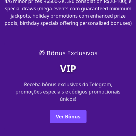
4/6 minor prizes R$500-2K, 3/6 consolation R$20-100), e
special draws (mega-events com guaranteed minimum
jackpots, holiday promotions com enhanced prize
pools, birthday specials offering personalized bonuses)
🎁 Bônus Exclusivos
VIP
Receba bônus exclusivos do Telegram,
promoções especiais e códigos promocionais
únicos!
Ver Bônus