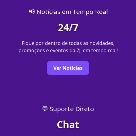
📢 Notícias em Tempo Real
24/7
Fique por dentro de todas as novidades,
promoções e eventos da 7JJ em tempo real!
Ver Notícias
💬 Suporte Direto
Chat