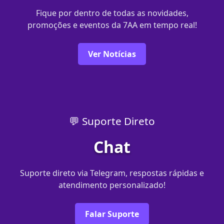
Fique por dentro de todas as novidades,
promoções e eventos da 7AA em tempo real!
Ver Notícias
💬 Suporte Direto
Chat
Suporte direto via Telegram, respostas rápidas e
atendimento personalizado!
Falar Suporte