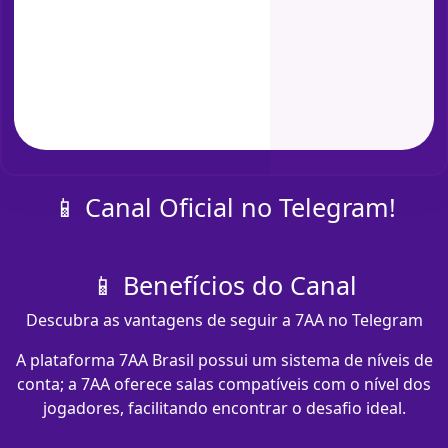
📱 Canal Oficial no Telegram!
📱 Benefícios do Canal
Descubra as vantagens de seguir a 7AA no Telegram
A plataforma 7AA Brasil possui um sistema de níveis de
conta; a 7AA oferece salas compatíveis com o nível dos
jogadores, facilitando encontrar o desafio ideal.