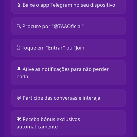
📱 Baixe o app Telegram no seu dispositivo
🔍 Procure por "@7AAOficial"
👆 Toque em "Entrar" ou "Join"
🔔 Ative as notificações para não perder
nada
💬 Participe das conversas e interaja
🎁 Receba bônus exclusivos
automaticamente