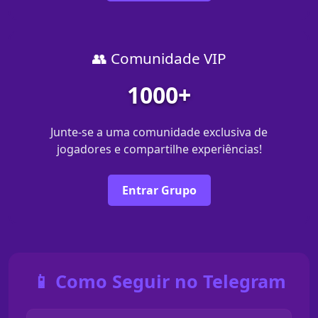
👥 Comunidade VIP
1000+
Junte-se a uma comunidade exclusiva de
jogadores e compartilhe experiências!
Entrar Grupo
📱 Como Seguir no Telegram