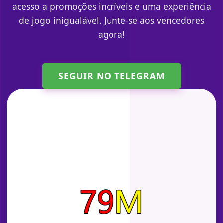
acesso a promoções incríveis e uma experiência
de jogo inigualável. Junte-se aos vencedores
agora!
SEGUIR NO TELEGRAM