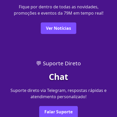
Fique por dentro de todas as novidades,
promoções e eventos da 79M em tempo real!
Ver Notícias
💬 Suporte Direto
Chat
Suporte direto via Telegram, respostas rápidas e
atendimento personalizado!
Falar Suporte