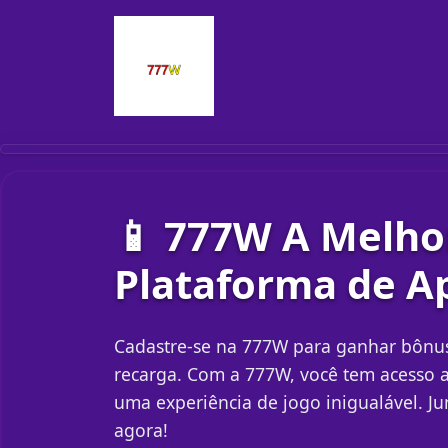
📱 777W A Melho
Plataforma de A
Cadastre-se na 777W para ganhar bônus
recarga. Com a 777W, você tem acesso a
uma experiência de jogo inigualável. J
agora!