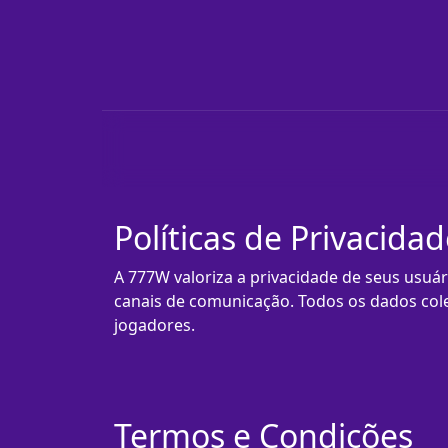
Políticas de Privacida
A 777W valoriza a privacidade de seus usu
canais de comunicação. Todos os dados cole
jogadores.
Termos e Condições