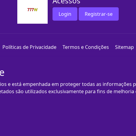
Acessos
Login
Registrar-se
Políticas de Privacidade
Termos e Condições
Sitemap
de
ários e está empenhada em proteger todas as informações p
tados são utilizados exclusivamente para fins de melhoria