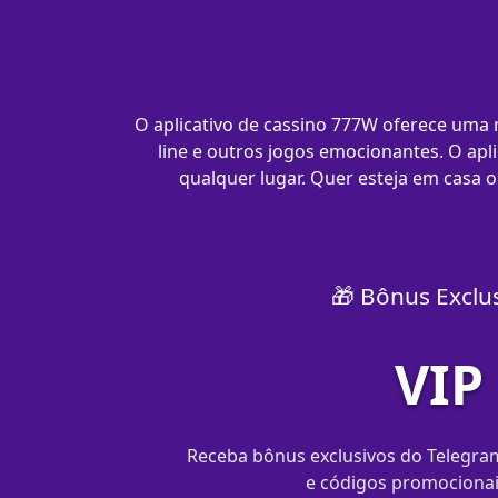
O aplicativo de cassino 777W oferece uma m
line e outros jogos emocionantes. O apl
qualquer lugar. Quer esteja em casa 
🎁 Bônus Exclu
VIP
Receba bônus exclusivos do Telegra
e códigos promocionai