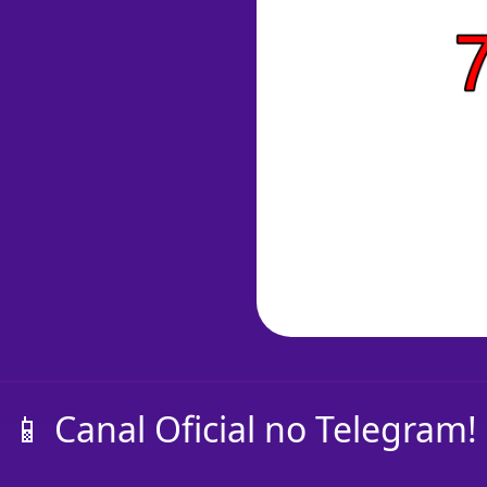
📱 Canal Oficial no Telegram!