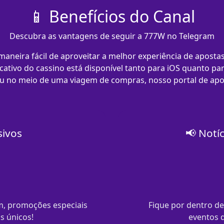
📱 Benefícios do Canal
Descubra as vantagens de seguir a 777W no Telegram
aneira fácil de aproveitar a melhor experiência de aposta
icativo do cassino está disponível tanto para iOS quanto pa
ou no meio de uma viagem de compras, nosso portal de apos
sivos
📢 Notí
m, promoções especiais
Fique por dentro d
s únicos!
eventos 