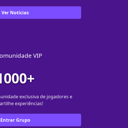
Ver Notícias
Comunidade VIP
1000+
unidade exclusiva de jogadores e
rtilhe experiências!
Entrar Grupo