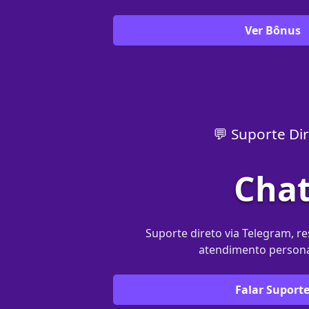
Ver Bônus
💬 Suporte Di
Cha
Suporte direto via Telegram, r
atendimento persona
Falar Suport