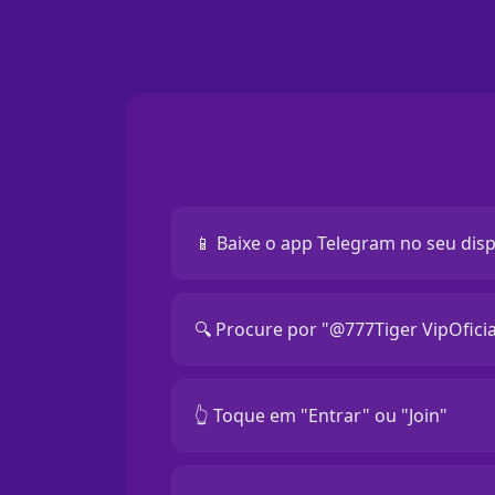
📱 Baixe o app Telegram no seu disp
🔍 Procure por "@777Tiger VipOficia
👆 Toque em "Entrar" ou "Join"