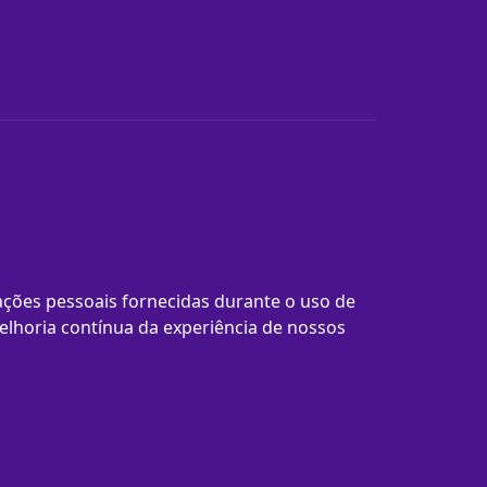
ações pessoais fornecidas durante o uso de
elhoria contínua da experiência de nossos