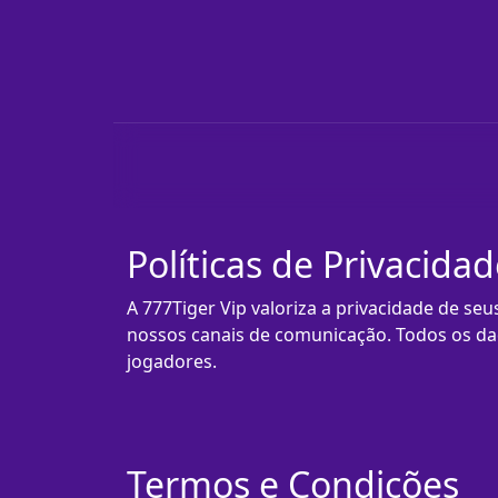
Políticas de Privacida
A 777Tiger Vip valoriza a privacidade de s
nossos canais de comunicação. Todos os dad
jogadores.
Termos e Condições