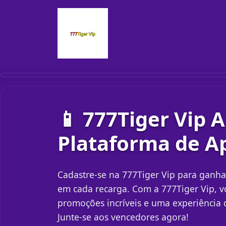
📱 777Tiger Vip 
Plataforma de A
Cadastre-se na 777Tiger Vip para ganha
em cada recarga. Com a 777Tiger Vip, v
promoções incríveis e uma experiência d
Junte-se aos vencedores agora!