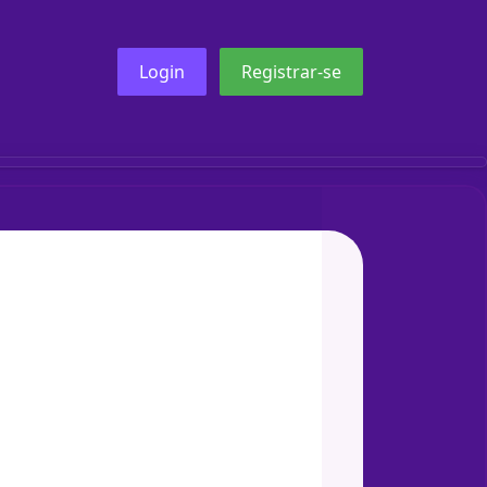
Login
Registrar-se