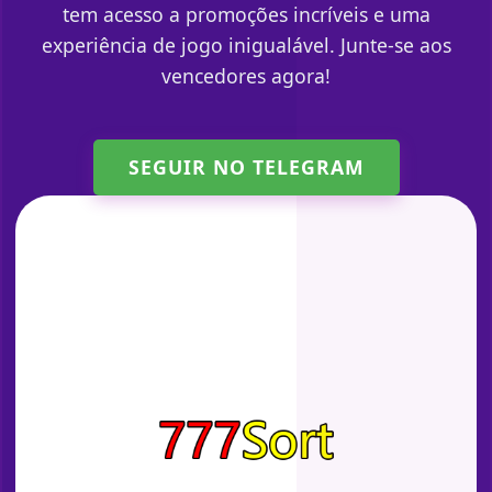
tem acesso a promoções incríveis e uma
experiência de jogo inigualável. Junte-se aos
vencedores agora!
SEGUIR NO TELEGRAM