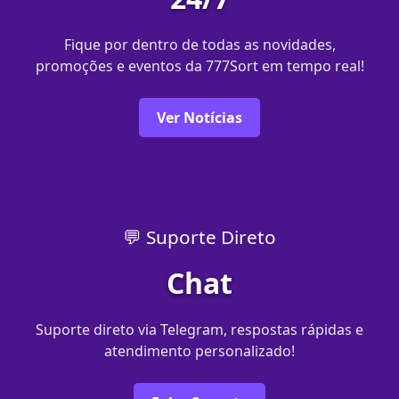
Fique por dentro de todas as novidades,
promoções e eventos da 777Sort em tempo real!
Ver Notícias
💬 Suporte Direto
Chat
Suporte direto via Telegram, respostas rápidas e
atendimento personalizado!