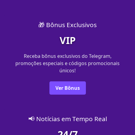
🎁 Bônus Exclusivos
VIP
Receba bônus exclusivos do Telegram,
promoções especiais e códigos promocionais
únicos!
Ver Bônus
📢 Notícias em Tempo Real
24/7