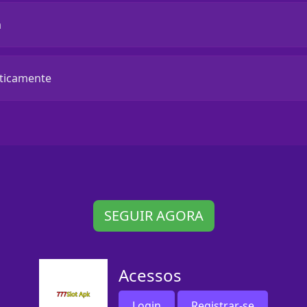
a
aticamente
SEGUIR AGORA
Acessos
Login
Registrar-se