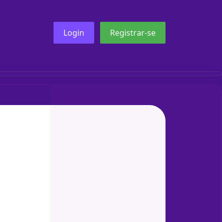
Login
Registrar-se