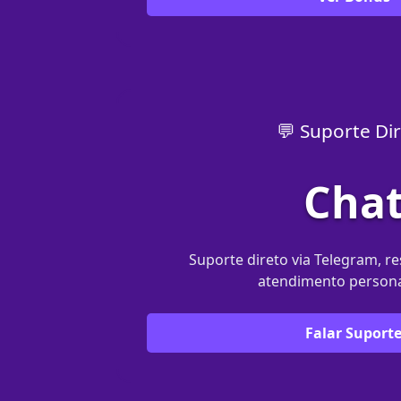
💬 Suporte Di
Cha
Suporte direto via Telegram, r
atendimento persona
Falar Suport