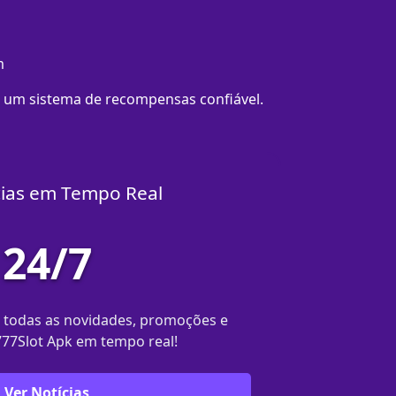
m
l e um sistema de recompensas confiável.
cias em Tempo Real
24/7
e todas as novidades, promoções e
777Slot Apk em tempo real!
Ver Notícias