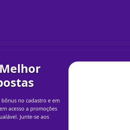
 Melhor
postas
r bônus no cadastro e em
 tem acesso a promoções
ualável. Junte-se aos