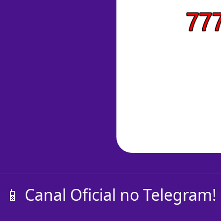
📱 Canal Oficial no Telegram!