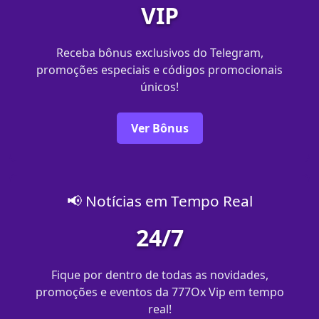
VIP
Receba bônus exclusivos do Telegram,
promoções especiais e códigos promocionais
únicos!
Ver Bônus
📢 Notícias em Tempo Real
24/7
Fique por dentro de todas as novidades,
promoções e eventos da 777Ox Vip em tempo
real!