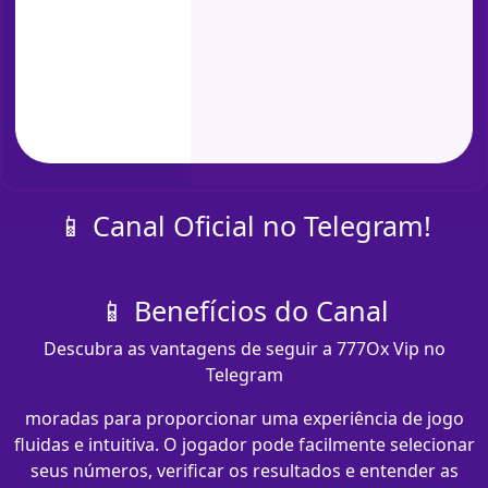
📱 Canal Oficial no Telegram!
📱 Benefícios do Canal
Descubra as vantagens de seguir a 777Ox Vip no
Telegram
moradas para proporcionar uma experiência de jogo
fluidas e intuitiva. O jogador pode facilmente selecionar
seus números, verificar os resultados e entender as