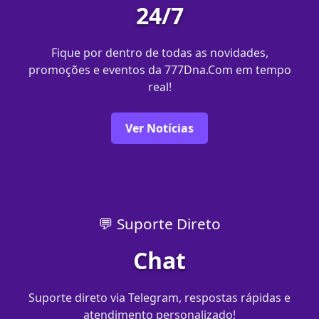
24/7
Fique por dentro de todas as novidades,
promoções e eventos da 777Dna.Com em tempo
real!
Ver Notícias
💬 Suporte Direto
Chat
Suporte direto via Telegram, respostas rápidas e
atendimento personalizado!