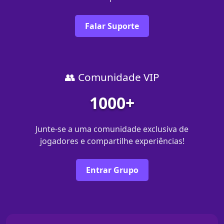
Falar Suporte
👥 Comunidade VIP
1000+
Junte-se a uma comunidade exclusiva de
jogadores e compartilhe experiências!
Entrar Grupo