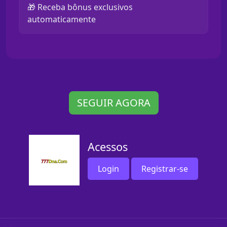
🎁 Receba bônus exclusivos
automaticamente
SEGUIR AGORA
Acessos
Login
Registrar-se