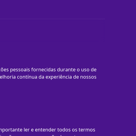
ões pessoais fornecidas durante o uso de
elhoria contínua da experiência de nossos
mportante ler e entender todos os termos