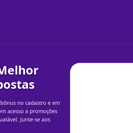
Melhor
postas
 bônus no cadastro e em
tem acesso a promoções
ualável. Junte-se aos