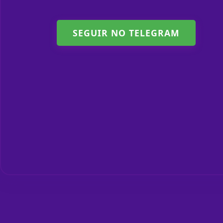
SEGUIR NO TELEGRAM