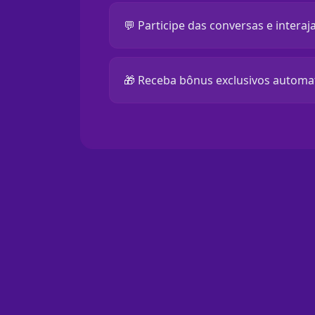
💬 Participe das conversas e interaj
🎁 Receba bônus exclusivos autom