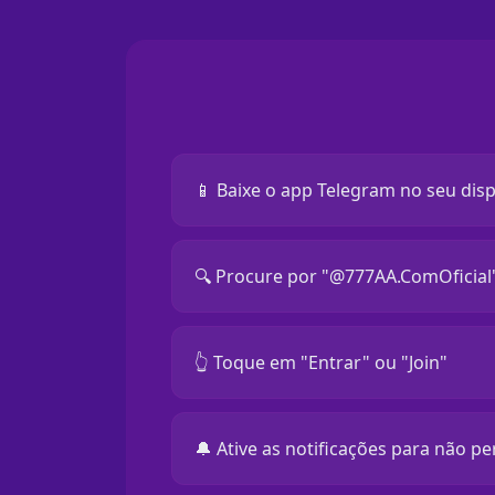
📱 Baixe o app Telegram no seu disp
🔍 Procure por "@777AA.ComOficial
👆 Toque em "Entrar" ou "Join"
🔔 Ative as notificações para não p