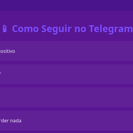
📱 Como Seguir no Telegram
ositivo
"
erder nada