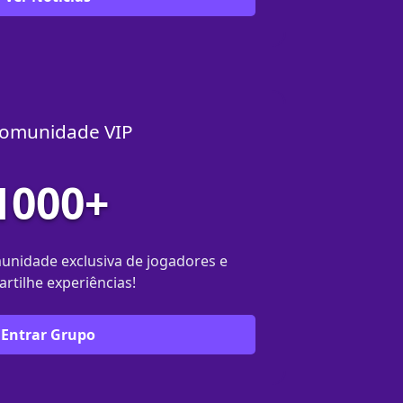
Comunidade VIP
1000+
unidade exclusiva de jogadores e
rtilhe experiências!
Entrar Grupo