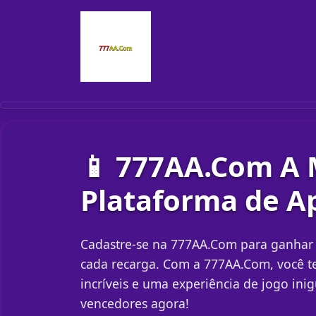
📱 777AA.Com A 
Plataforma de A
Cadastre-se na 777AA.Com para ganhar
cada recarga. Com a 777AA.Com, você 
incríveis e uma experiência de jogo inig
vencedores agora!