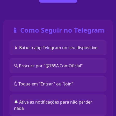
📱 Como Seguir no Telegram
📱 Baixe o app Telegram no seu dispositivo
🔍 Procure por "@765A.ComOficial"
👆 Toque em "Entrar" ou "Join"
🔔 Ative as notificações para não perder
nada