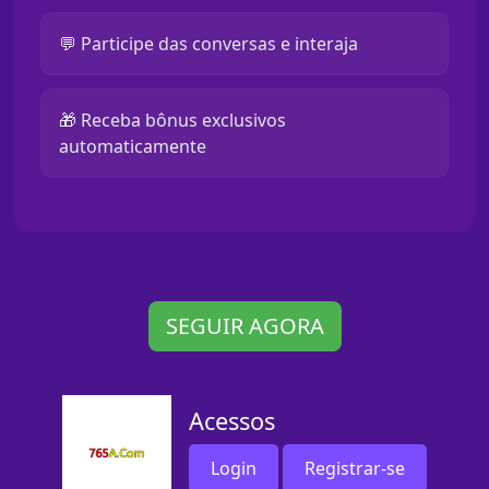
💬 Participe das conversas e interaja
🎁 Receba bônus exclusivos
automaticamente
SEGUIR AGORA
Acessos
Login
Registrar-se