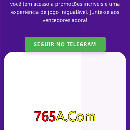
você tem acesso a promoções incríveis e uma
experiência de jogo inigualável. Junte-se aos
vencedores agora!
SEGUIR NO TELEGRAM