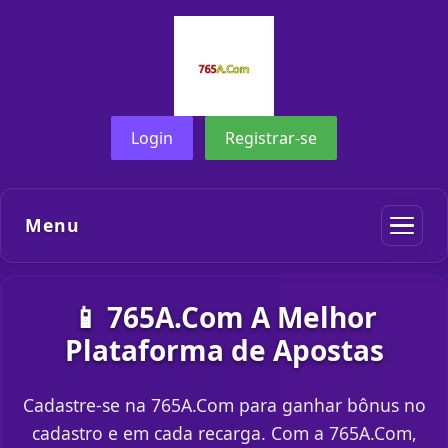
Login
Registrar-se
Menu
📱 765A.Com A Melhor
Plataforma de Apostas
Cadastre-se na 765A.Com para ganhar bônus no
cadastro e em cada recarga. Com a 765A.Com,