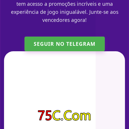
tem acesso a promoções incríveis e uma
experiência de jogo inigualável. Junte-se aos
vencedores agora!
SEGUIR NO TELEGRAM