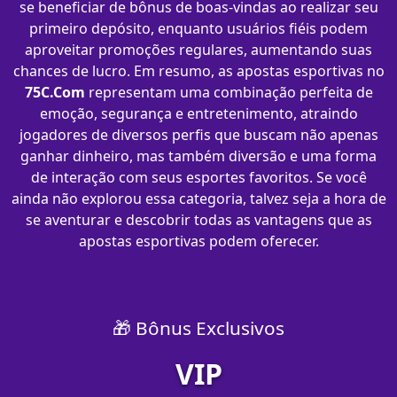
se beneficiar de bônus de boas-vindas ao realizar seu
primeiro depósito, enquanto usuários fiéis podem
aproveitar promoções regulares, aumentando suas
chances de lucro. Em resumo, as apostas esportivas no
75C.Com
representam uma combinação perfeita de
emoção, segurança e entretenimento, atraindo
jogadores de diversos perfis que buscam não apenas
ganhar dinheiro, mas também diversão e uma forma
de interação com seus esportes favoritos. Se você
ainda não explorou essa categoria, talvez seja a hora de
se aventurar e descobrir todas as vantagens que as
apostas esportivas podem oferecer.
🎁 Bônus Exclusivos
VIP