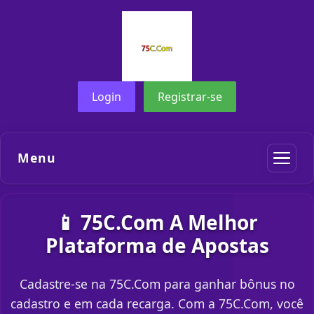
Login
Registrar-se
Menu
📱 75C.Com A Melhor
Plataforma de Apostas
Cadastre-se na 75C.Com para ganhar bônus no
cadastro e em cada recarga. Com a 75C.Com, você