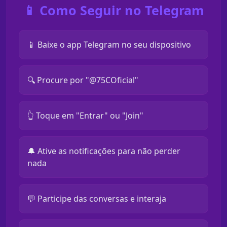
📱 Como Seguir no Telegram
📱 Baixe o app Telegram no seu dispositivo
🔍 Procure por "@75COficial"
👆 Toque em "Entrar" ou "Join"
🔔 Ative as notificações para não perder
nada
💬 Participe das conversas e interaja