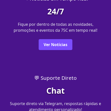
24/7
Fique por dentro de todas as novidades,
promoções e eventos da 75C em tempo real!
Ver Notícias
💬 Suporte Direto
Chat
Suporte direto via Telegram, respostas rápidas e
atendimento personalizado!