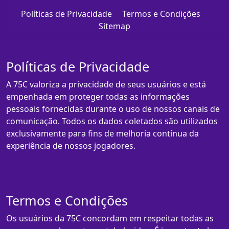
Políticas de Privacidade
Termos e Condições
Sitemap
Políticas de Privacidade
A 75C valoriza a privacidade de seus usuários e está
empenhada em proteger todas as informações
pessoais fornecidas durante o uso de nossos canais de
comunicação. Todos os dados coletados são utilizados
exclusivamente para fins de melhoria contínua da
experiência de nossos jogadores.
Termos e Condições
Os usuários da 75C concordam em respeitar todas as