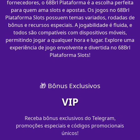
fornecedores, o 68Brl Plataforma é a escolha perfeita
para quem ama slots e apostas. Os jogos no 68Brl
Plataforma Slots possuem temas variados, rodadas de
bônus e recursos especiais. A jogabilidade é fluida, e
todos são compatíveis com dispositivos móveis,
permitindo jogar a qualquer hora e lugar. Explore uma
experiência de jogo envolvente e divertida no 68Brl
Plataforma Slots!
🎁 Bônus Exclusivos
VIP
Receba bônus exclusivos do Telegram,
promoções especiais e códigos promocionais
únicos!