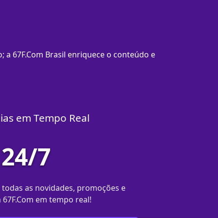
; a 67F.Com Brasil enriquece o conteúdo e
cias em Tempo Real
24/7
e todas as novidades, promoções e
a 67F.Com em tempo real!