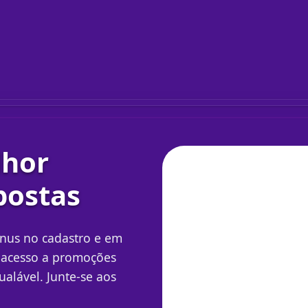
lhor
postas
nus no cadastro e em
 acesso a promoções
ualável. Junte-se aos