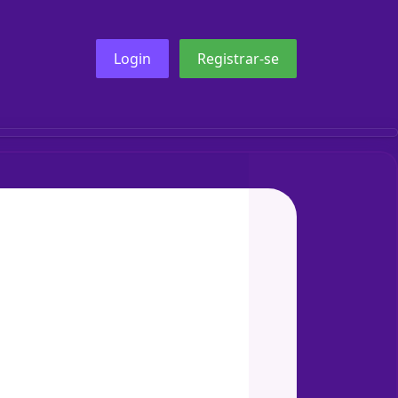
Login
Registrar-se