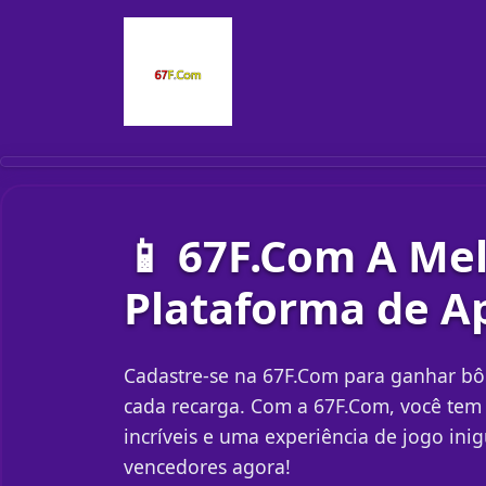
📱 67F.Com A Me
Plataforma de A
Cadastre-se na 67F.Com para ganhar bô
cada recarga. Com a 67F.Com, você tem
incríveis e uma experiência de jogo inig
vencedores agora!