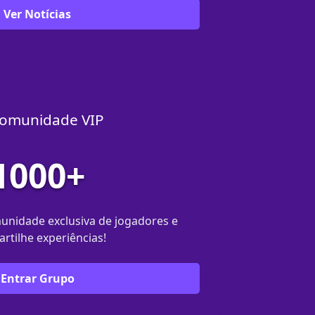
Ver Notícias
Comunidade VIP
1000+
unidade exclusiva de jogadores e
rtilhe experiências!
Entrar Grupo