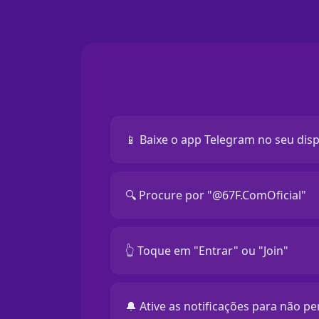
📱 Baixe o app Telegram no seu disp
🔍 Procure por "@67F.ComOficial"
👆 Toque em "Entrar" ou "Join"
🔔 Ative as notificações para não p