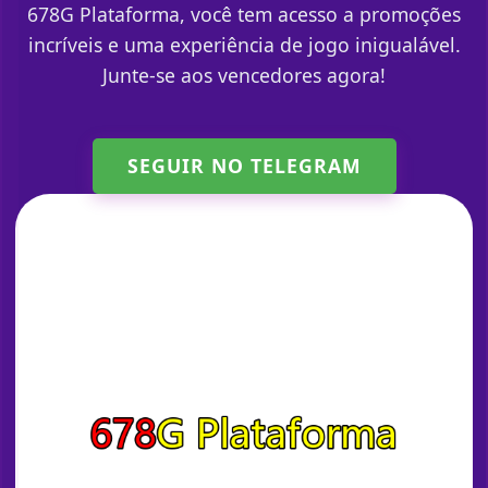
678G Plataforma, você tem acesso a promoções
incríveis e uma experiência de jogo inigualável.
Junte-se aos vencedores agora!
SEGUIR NO TELEGRAM