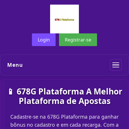
Login
Registrar-se
Menu
📱 678G Plataforma A Melhor
Plataforma de Apostas
Cadastre-se na 678G Plataforma para ganhar
bônus no cadastro e em cada recarga. Com a