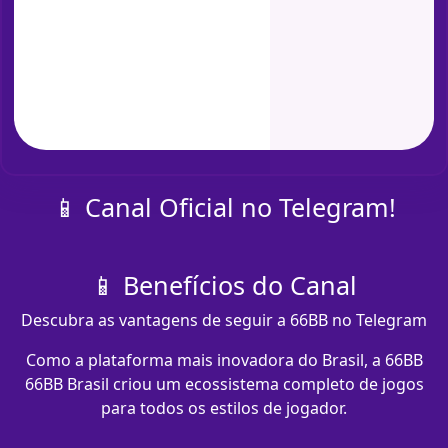
📱 Canal Oficial no Telegram!
📱 Benefícios do Canal
Descubra as vantagens de seguir a 66BB no Telegram
Como a plataforma mais inovadora do Brasil, a 66BB
66BB Brasil criou um ecossistema completo de jogos
para todos os estilos de jogador.