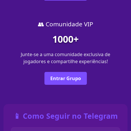
👥 Comunidade VIP
1000+
Junte-se a uma comunidade exclusiva de
jogadores e compartilhe experiências!
Entrar Grupo
📱 Como Seguir no Telegram