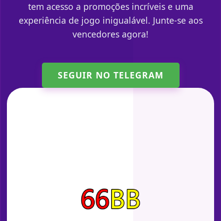
tem acesso a promoções incríveis e uma
experiência de jogo inigualável. Junte-se aos
vencedores agora!
SEGUIR NO TELEGRAM