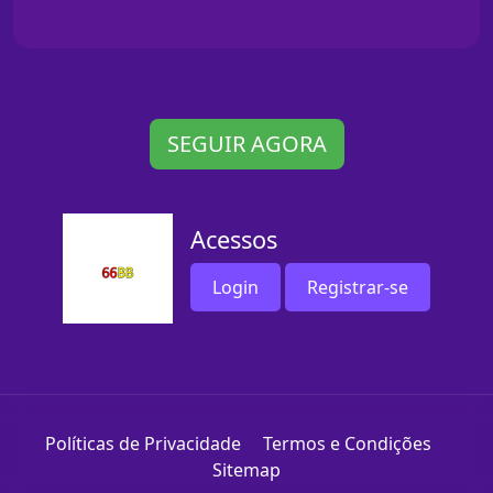
SEGUIR AGORA
Acessos
Login
Registrar-se
Políticas de Privacidade
Termos e Condições
Sitemap