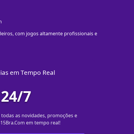
m
eiros, com jogos altamente profissionais e
cias em Tempo Real
24/7
e todas as novidades, promoções e
615Bra.Com em tempo real!