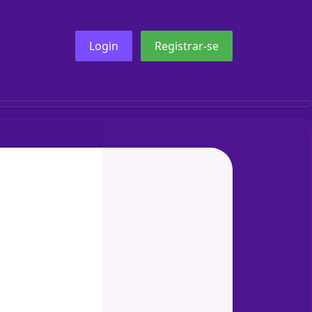
Login
Registrar-se