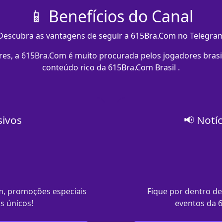
📱 Benefícios do Canal
Descubra as vantagens de seguir a 615Bra.Com no Telegra
s, a 615Bra.Com é muito procurada pelos jogadores brasil
conteúdo rico da 615Bra.Com Brasil .
sivos
📢 Notí
m, promoções especiais
Fique por dentro d
s únicos!
eventos da 