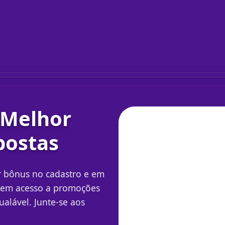
 Melhor
postas
r bônus no cadastro e em
 tem acesso a promoções
ualável. Junte-se aos