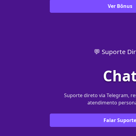
Ver Bônus
💬 Suporte Di
Cha
Suporte direto via Telegram, r
atendimento persona
Falar Suport