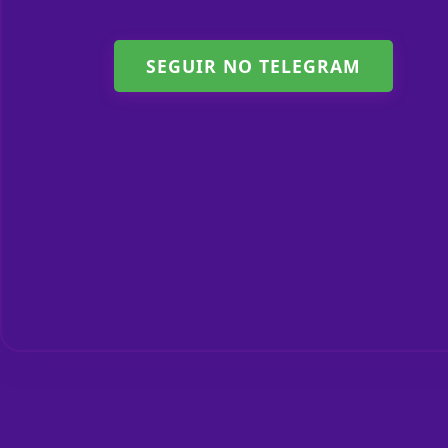
SEGUIR NO TELEGRAM