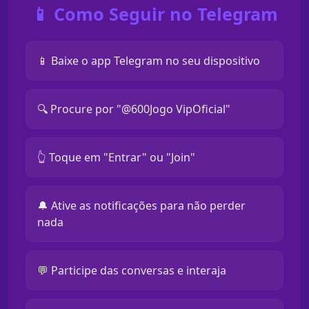
📱 Como Seguir no Telegram
📱 Baixe o app Telegram no seu dispositivo
🔍 Procure por "@600Jogo VipOficial"
👆 Toque em "Entrar" ou "Join"
🔔 Ative as notificações para não perder
nada
💬 Participe das conversas e interaja