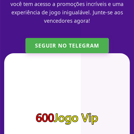
você tem acesso a promoções incríveis e uma
experiência de jogo inigualável. Junte-se aos
vencedores agora!
SEGUIR NO TELEGRAM