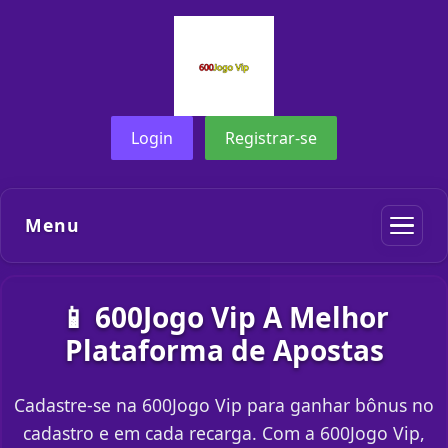
Login
Registrar-se
Menu
📱 600Jogo Vip A Melhor
Plataforma de Apostas
Cadastre-se na 600Jogo Vip para ganhar bônus no
cadastro e em cada recarga. Com a 600Jogo Vip,