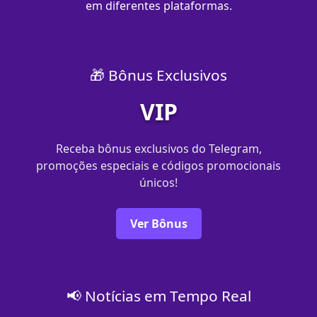
em diferentes plataformas.
🎁 Bônus Exclusivos
VIP
Receba bônus exclusivos do Telegram,
promoções especiais e códigos promocionais
únicos!
Ver Bônus
📢 Notícias em Tempo Real