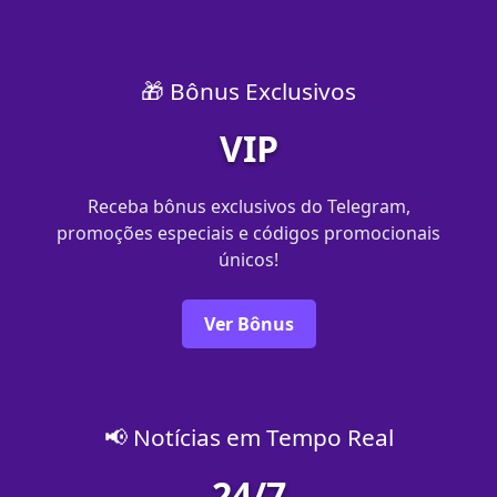
🎁 Bônus Exclusivos
VIP
Receba bônus exclusivos do Telegram,
promoções especiais e códigos promocionais
únicos!
Ver Bônus
📢 Notícias em Tempo Real
24/7