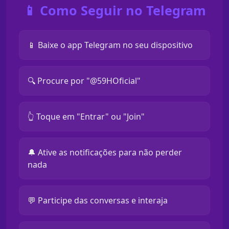
📱 Como Seguir no Telegram
📱 Baixe o app Telegram no seu dispositivo
🔍 Procure por "@59HOficial"
👆 Toque em "Entrar" ou "Join"
🔔 Ative as notificações para não perder
nada
💬 Participe das conversas e interaja