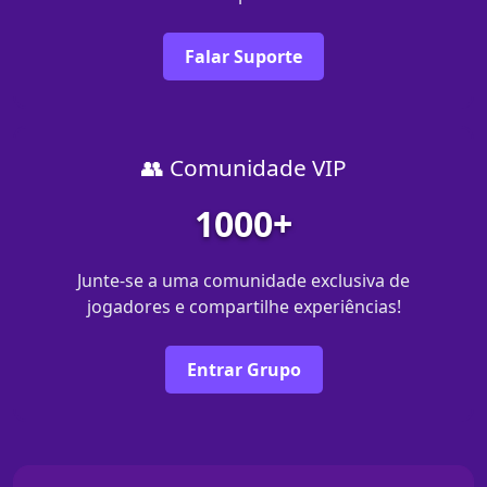
Falar Suporte
👥 Comunidade VIP
1000+
Junte-se a uma comunidade exclusiva de
jogadores e compartilhe experiências!
Entrar Grupo