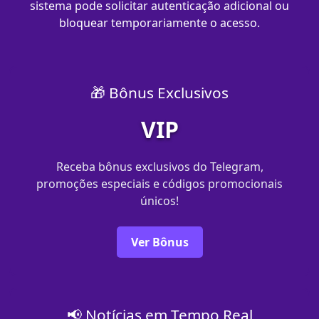
sistema pode solicitar autenticação adicional ou
bloquear temporariamente o acesso.
🎁 Bônus Exclusivos
VIP
Receba bônus exclusivos do Telegram,
promoções especiais e códigos promocionais
únicos!
Ver Bônus
📢 Notícias em Tempo Real