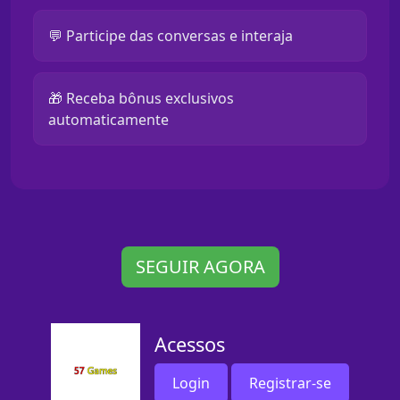
💬 Participe das conversas e interaja
🎁 Receba bônus exclusivos
automaticamente
SEGUIR AGORA
Acessos
Login
Registrar-se