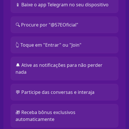
📱 Baixe o app Telegram no seu dispositivo
🔍 Procure por "@57EOficial"
👆 Toque em "Entrar" ou "Join"
🔔 Ative as notificações para não perder
nada
💬 Participe das conversas e interaja
🎁 Receba bônus exclusivos
automaticamente