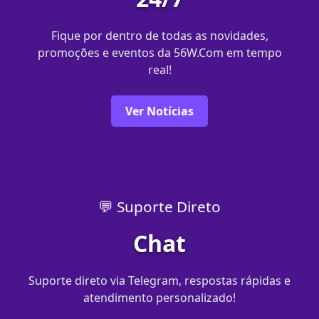
Fique por dentro de todas as novidades,
promoções e eventos da 56W.Com em tempo
real!
Ver Notícias
💬 Suporte Direto
Chat
Suporte direto via Telegram, respostas rápidas e
atendimento personalizado!