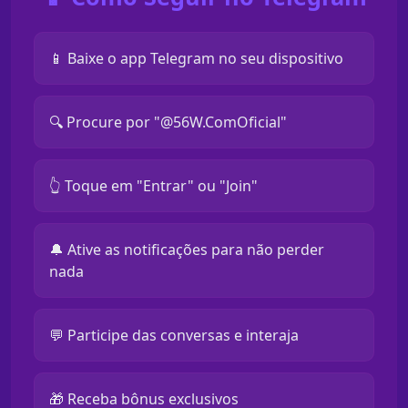
📱 Baixe o app Telegram no seu dispositivo
🔍 Procure por "@56W.ComOficial"
👆 Toque em "Entrar" ou "Join"
🔔 Ative as notificações para não perder
nada
💬 Participe das conversas e interaja
🎁 Receba bônus exclusivos