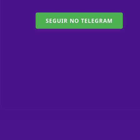
SEGUIR NO TELEGRAM