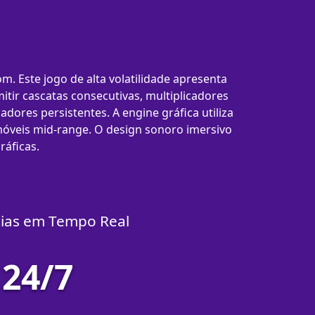
. Este jogo de alta volatilidade apresenta
tir cascatas consecutivas, multiplicadores
ores persistentes. A engine gráfica utiliza
óveis mid-range. O design sonoro imersivo
ráficas.
cias em Tempo Real
24/7