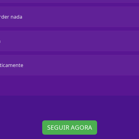
erder nada
a
aticamente
SEGUIR AGORA