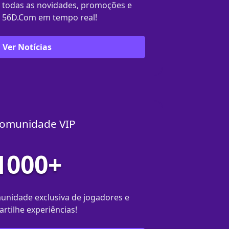
e todas as novidades, promoções e
 56D.Com em tempo real!
Ver Notícias
Comunidade VIP
1000+
unidade exclusiva de jogadores e
rtilhe experiências!