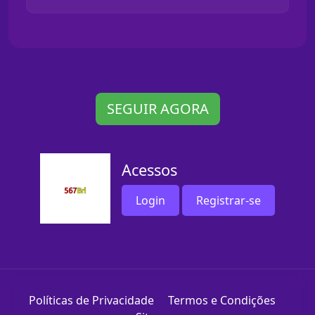
SEGUIR AGORA
Acessos
Login
Registrar-se
Políticas de Privacidade
Termos e Condições