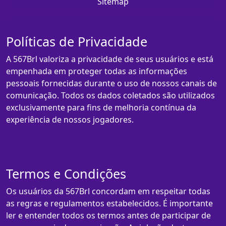
Sitemap
Políticas de Privacidade
A 567Brl valoriza a privacidade de seus usuários e está
empenhada em proteger todas as informações
pessoais fornecidas durante o uso de nossos canais de
comunicação. Todos os dados coletados são utilizados
exclusivamente para fins de melhoria contínua da
experiência de nossos jogadores.
Termos e Condições
Os usuários da 567Brl concordam em respeitar todas
as regras e regulamentos estabelecidos. É importante
ler e entender todos os termos antes de participar de