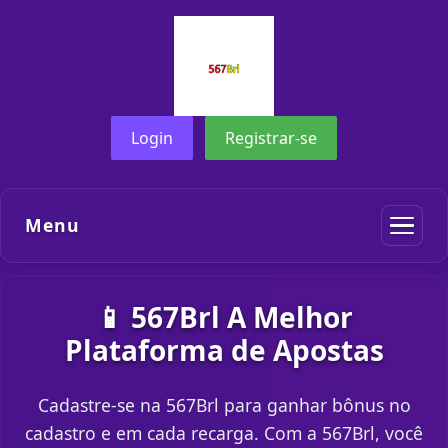
Login
Registrar-se
Menu
📱 567Brl A Melhor
Plataforma de Apostas
Cadastre-se na 567Brl para ganhar bônus no
cadastro e em cada recarga. Com a 567Brl, você