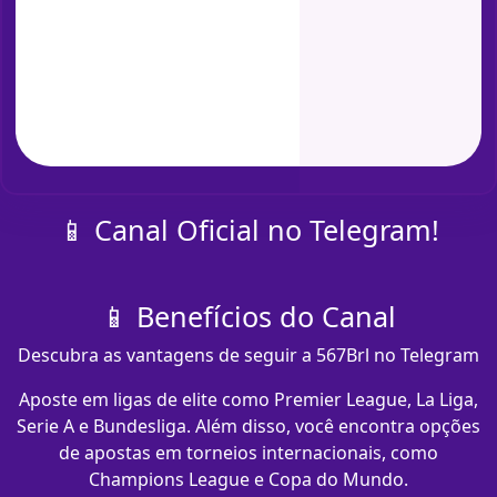
📱 Canal Oficial no Telegram!
📱 Benefícios do Canal
Descubra as vantagens de seguir a 567Brl no Telegram
Aposte em ligas de elite como Premier League, La Liga,
Serie A e Bundesliga. Além disso, você encontra opções
de apostas em torneios internacionais, como
Champions League e Copa do Mundo.