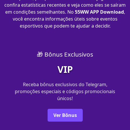
confira estatísticas recentes e veja como eles se saíram
em condições semelhantes. No
55WW APP Download
,
você encontra informações úteis sobre eventos
esportivos que podem te ajudar a decidir.
🎁 Bônus Exclusivos
VIP
Receba bônus exclusivos do Telegram,
promoções especiais e códigos promocionais
únicos!
Ver Bônus