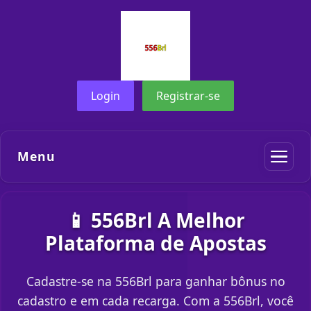
Login
Registrar-se
Menu
📱 556Brl A Melhor
Plataforma de Apostas
Cadastre-se na 556Brl para ganhar bônus no
cadastro e em cada recarga. Com a 556Brl, você