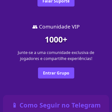
Falar Suporte
👥 Comunidade VIP
1000+
Junte-se a uma comunidade exclusiva de
jogadores e compartilhe experiências!
Entrar Grupo
📱 Como Seguir no Telegram