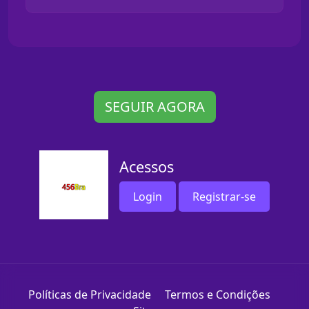
SEGUIR AGORA
Acessos
Login
Registrar-se
Políticas de Privacidade
Termos e Condições