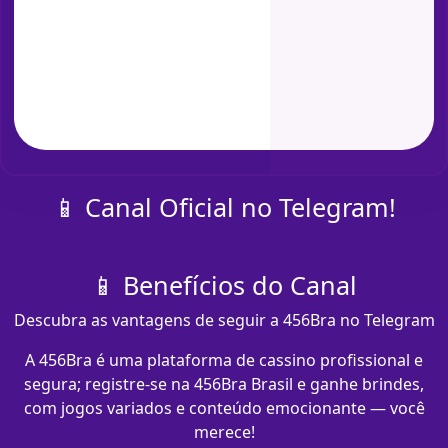
📱 Canal Oficial no Telegram!
📱 Benefícios do Canal
Descubra as vantagens de seguir a 456Bra no Telegram
A 456Bra é uma plataforma de cassino profissional e
segura; registre-se na 456Bra Brasil e ganhe brindes,
com jogos variados e conteúdo emocionante — você
merece!