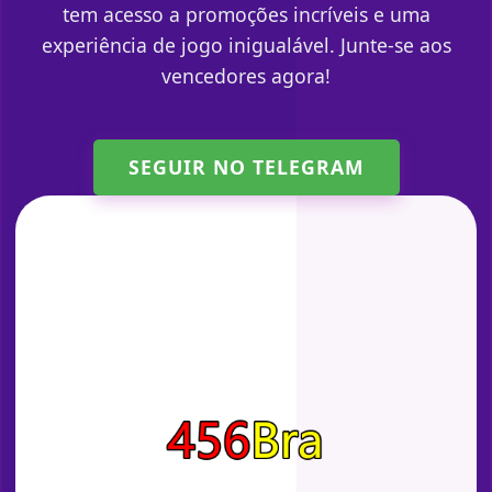
tem acesso a promoções incríveis e uma
experiência de jogo inigualável. Junte-se aos
vencedores agora!
SEGUIR NO TELEGRAM