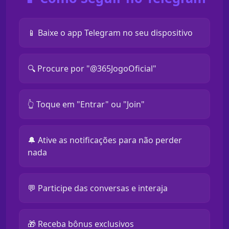
📱 Baixe o app Telegram no seu dispositivo
🔍 Procure por "@365JogoOficial"
👆 Toque em "Entrar" ou "Join"
🔔 Ative as notificações para não perder
nada
💬 Participe das conversas e interaja
🎁 Receba bônus exclusivos