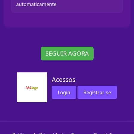
automaticamente
SEGUIR AGORA
Acessos
Login
Registrar-se