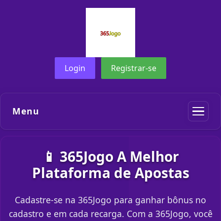
Login
Registrar-se
Menu
📱 365Jogo A Melhor
Plataforma de Apostas
Cadastre-se na 365Jogo para ganhar bônus no
cadastro e em cada recarga. Com a 365Jogo, você