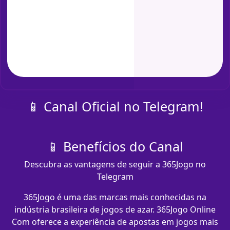
📱 Canal Oficial no Telegram!
📱 Benefícios do Canal
Descubra as vantagens de seguir a 365Jogo no
Telegram
365Jogo é uma das marcas mais conhecidas na
indústria brasileira de jogos de azar. 365Jogo Online
Com oferece a experiência de apostas em jogos mais