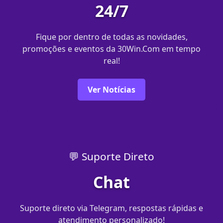
24/7
Fique por dentro de todas as novidades,
promoções e eventos da 30Win.Com em tempo
real!
Ver Notícias
💬 Suporte Direto
Chat
Suporte direto via Telegram, respostas rápidas e
atendimento personalizado!