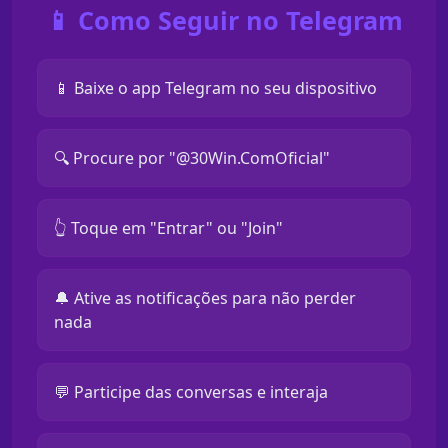
📱 Como Seguir no Telegram
📱 Baixe o app Telegram no seu dispositivo
🔍 Procure por "@30Win.ComOficial"
👆 Toque em "Entrar" ou "Join"
🔔 Ative as notificações para não perder
nada
💬 Participe das conversas e interaja