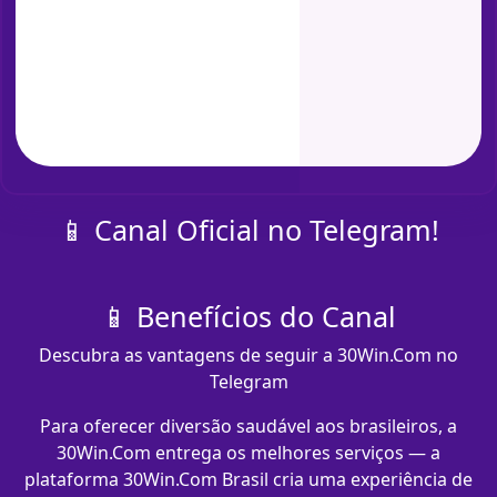
📱 Canal Oficial no Telegram!
📱 Benefícios do Canal
Descubra as vantagens de seguir a 30Win.Com no
Telegram
Para oferecer diversão saudável aos brasileiros, a
30Win.Com entrega os melhores serviços — a
plataforma 30Win.Com Brasil cria uma experiência de