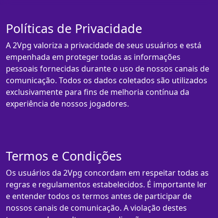
Políticas de Privacidade
A 2Vpg valoriza a privacidade de seus usuários e está
empenhada em proteger todas as informações
pessoais fornecidas durante o uso de nossos canais de
comunicação. Todos os dados coletados são utilizados
exclusivamente para fins de melhoria contínua da
experiência de nossos jogadores.
Termos e Condições
Os usuários da 2Vpg concordam em respeitar todas as
regras e regulamentos estabelecidos. É importante ler
e entender todos os termos antes de participar de
nossos canais de comunicação. A violação destes