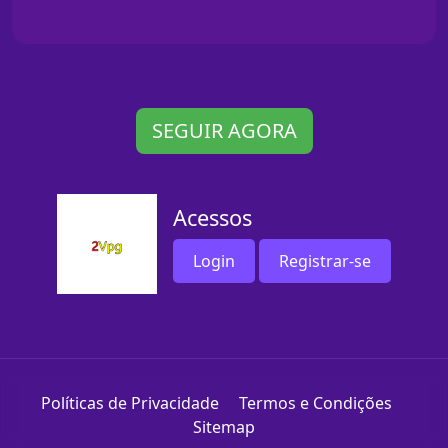
SEGUIR AGORA
Acessos
Login
Registrar-se
Políticas de Privacidade
Termos e Condições
Sitemap