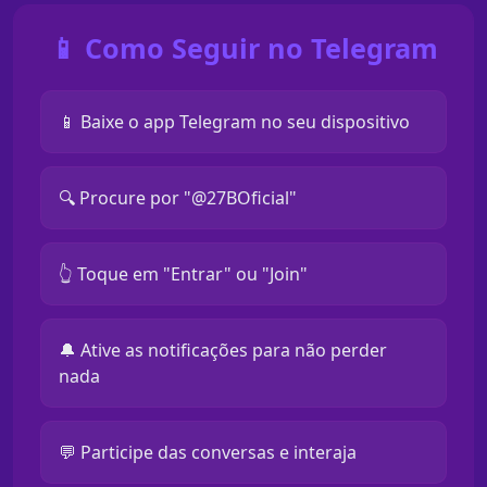
📱 Como Seguir no Telegram
📱 Baixe o app Telegram no seu dispositivo
🔍 Procure por "@27BOficial"
👆 Toque em "Entrar" ou "Join"
🔔 Ative as notificações para não perder
nada
💬 Participe das conversas e interaja