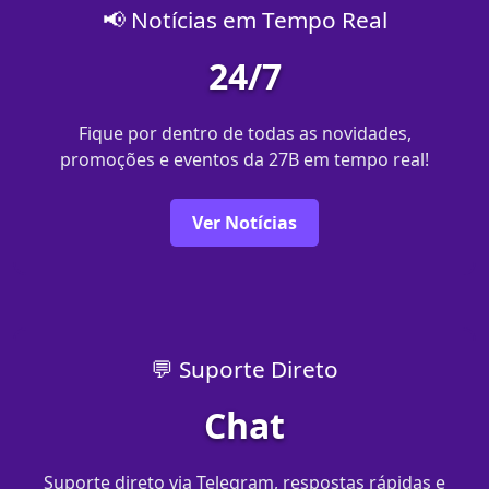
📢 Notícias em Tempo Real
24/7
Fique por dentro de todas as novidades,
promoções e eventos da 27B em tempo real!
Ver Notícias
💬 Suporte Direto
Chat
Suporte direto via Telegram, respostas rápidas e