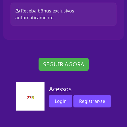
🎁 Receba bônus exclusivos
automaticamente
SEGUIR AGORA
Acessos
Login
Registrar-se