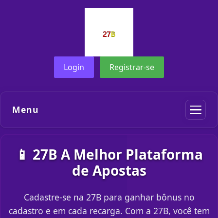
Login
Registrar-se
Menu
📱 27B A Melhor Plataforma
de Apostas
Cadastre-se na 27B para ganhar bônus no
cadastro e em cada recarga. Com a 27B, você tem