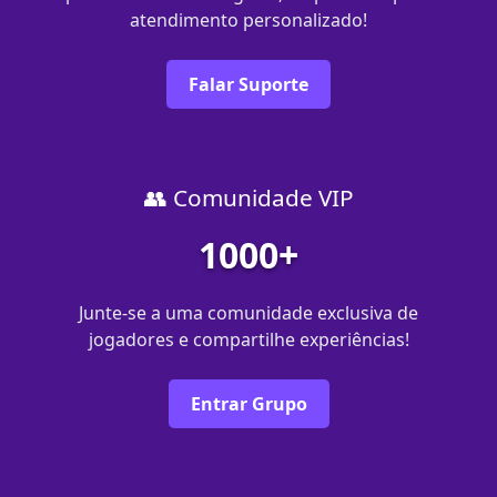
atendimento personalizado!
Falar Suporte
👥 Comunidade VIP
1000+
Junte-se a uma comunidade exclusiva de
jogadores e compartilhe experiências!
Entrar Grupo