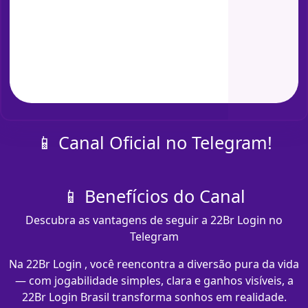
📱 Canal Oficial no Telegram!
📱 Benefícios do Canal
Descubra as vantagens de seguir a 22Br Login no
Telegram
Na 22Br Login , você reencontra a diversão pura da vida
— com jogabilidade simples, clara e ganhos visíveis, a
22Br Login Brasil transforma sonhos em realidade.