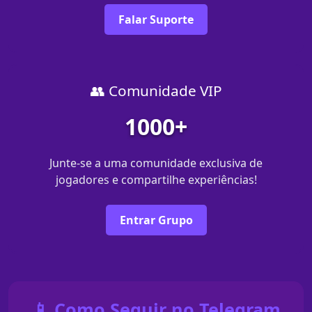
Falar Suporte
👥 Comunidade VIP
1000+
Junte-se a uma comunidade exclusiva de
jogadores e compartilhe experiências!
Entrar Grupo
📱 Como Seguir no Telegram