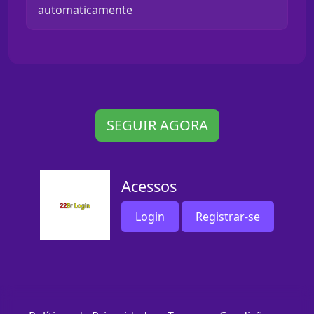
automaticamente
SEGUIR AGORA
Acessos
Login
Registrar-se