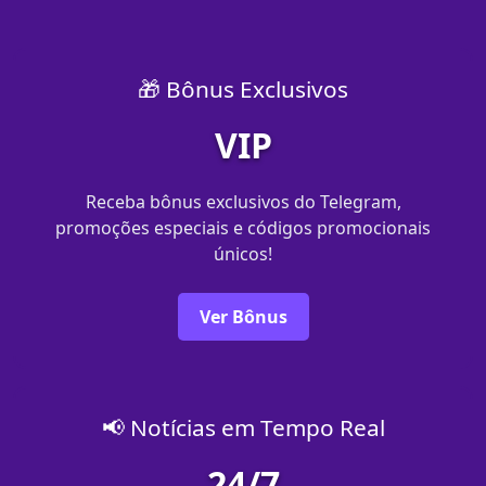
🎁 Bônus Exclusivos
VIP
Receba bônus exclusivos do Telegram,
promoções especiais e códigos promocionais
únicos!
Ver Bônus
📢 Notícias em Tempo Real
24/7