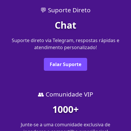
💬 Suporte Direto
Chat
Suporte direto via Telegram, respostas rápidas e
atendimento personalizado!
Falar Suporte
👥 Comunidade VIP
1000+
Junte-se a uma comunidade exclusiva de