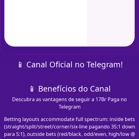
📱 Canal Oficial no Telegram!
📱 Benefícios do Canal
Descubra as vantagens de seguir a 17Br Paga no
Telegram
Betting layouts accommodate full spectrum: inside bets
(straight/split/street/corner/six-line pagando 35:1 down
para 5:1), outside bets (red/black, odd/even, high/low @