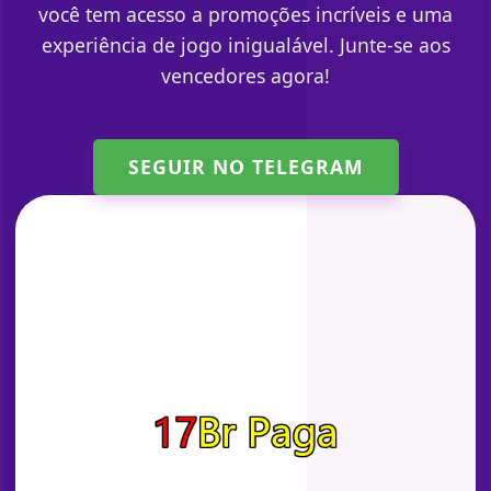
você tem acesso a promoções incríveis e uma
experiência de jogo inigualável. Junte-se aos
vencedores agora!
SEGUIR NO TELEGRAM