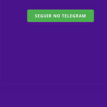
SEGUIR NO TELEGRAM