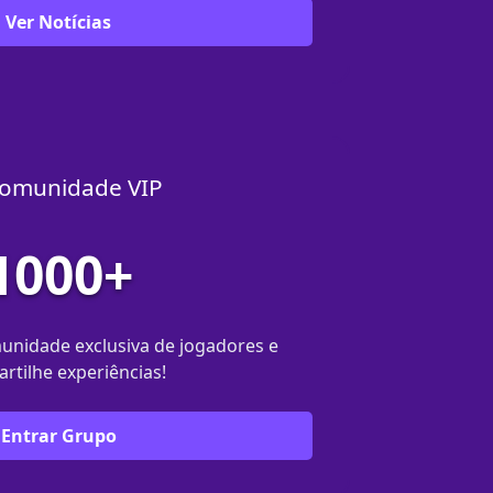
Ver Notícias
Comunidade VIP
1000+
unidade exclusiva de jogadores e
rtilhe experiências!
Entrar Grupo