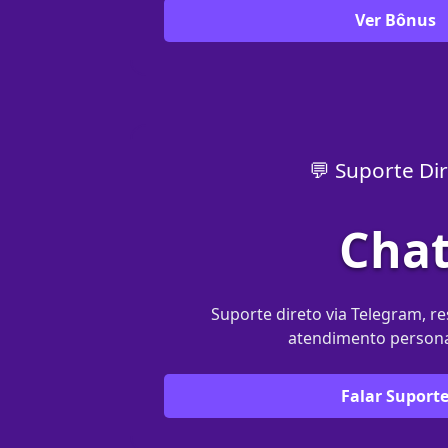
Ver Bônus
💬 Suporte Di
Cha
Suporte direto via Telegram, r
atendimento persona
Falar Suport