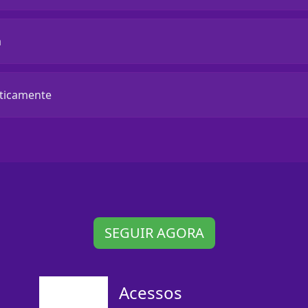
a
aticamente
SEGUIR AGORA
Acessos