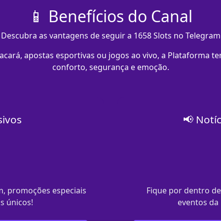
📱 Benefícios do Canal
Descubra as vantagens de seguir a 1658 Slots no Telegram
, bacará, apostas esportivas ou jogos ao vivo, a Plataforma
conforto, segurança e emoção.
sivos
📢 Notí
m, promoções especiais
Fique por dentro d
s únicos!
eventos da 