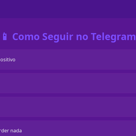
📱 Como Seguir no Telegram
ositivo
erder nada