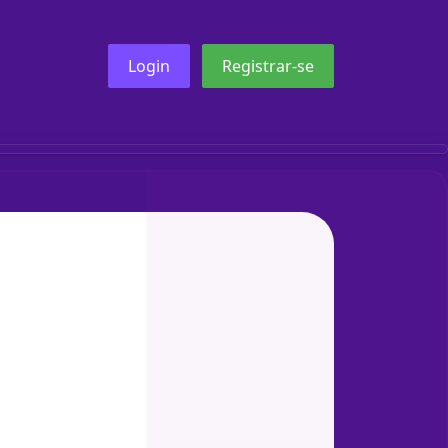
Login
Registrar-se