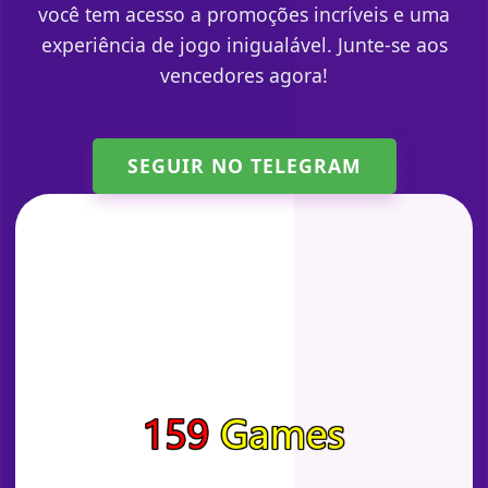
você tem acesso a promoções incríveis e uma
experiência de jogo inigualável. Junte-se aos
vencedores agora!
SEGUIR NO TELEGRAM