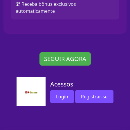
🎁 Receba bônus exclusivos
automaticamente
SEGUIR AGORA
Acessos
Login
Registrar-se