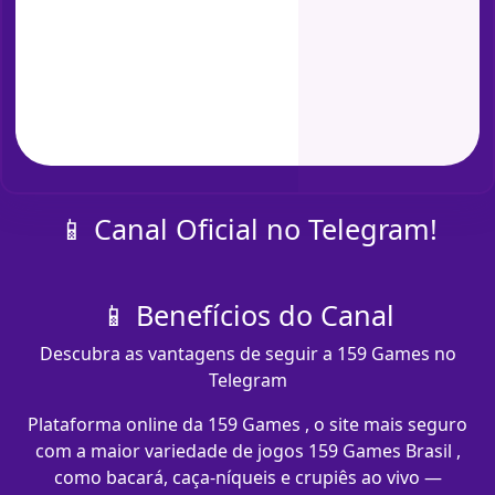
📱 Canal Oficial no Telegram!
📱 Benefícios do Canal
Descubra as vantagens de seguir a 159 Games no
Telegram
Plataforma online da 159 Games , o site mais seguro
com a maior variedade de jogos 159 Games Brasil ,
como bacará, caça-níqueis e crupiês ao vivo —