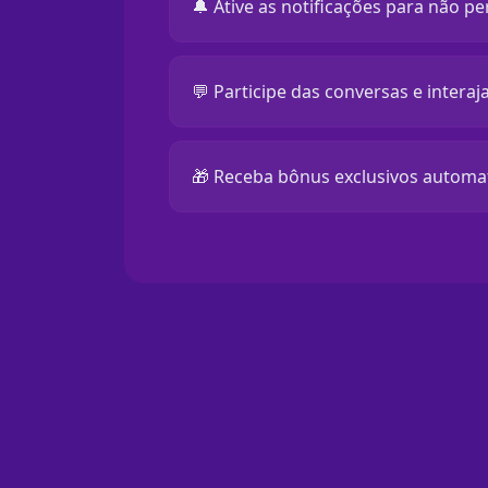
🔔 Ative as notificações para não p
💬 Participe das conversas e interaj
🎁 Receba bônus exclusivos autom