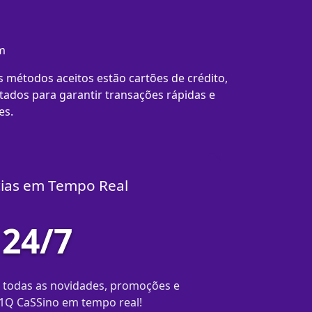
m
 métodos aceitos estão cartões de crédito,
tados para garantir transações rápidas e
es.
cias em Tempo Real
24/7
e todas as novidades, promoções e
1Q CaSSino em tempo real!