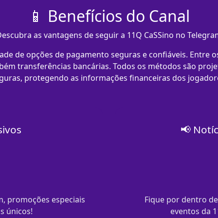
📱 Benefícios do Canal
Descubra as vantagens de seguir a 11Q CaSSino no Telegra
de de opções de pagamento seguras e confiáveis. Entre os
mbém transferências bancárias. Todos os métodos são proje
guras, protegendo as informações financeiras dos jogador
sivos
📢 Notí
m, promoções especiais
Fique por dentro d
s únicos!
eventos da 1