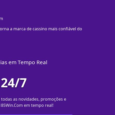
am
orna a marca de cassino mais confiável do
cias em Tempo Real
24/7
e todas as novidades, promoções e
185Win.Com em tempo real!