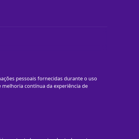
mações pessoais fornecidas durante o uso
e melhoria contínua da experiência de