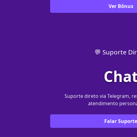
Ver Bônus
💬 Suporte Di
Cha
Suporte direto via Telegram, r
atendimento persona
Falar Suport