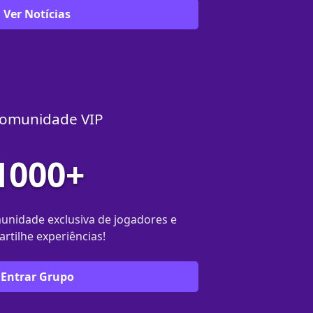
Ver Notícias
Comunidade VIP
1000+
unidade exclusiva de jogadores e
rtilhe experiências!
Entrar Grupo