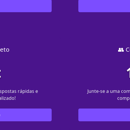
reto
👥 
t
espostas rápidas e
Junte-se a uma com
lizado!
compa
e