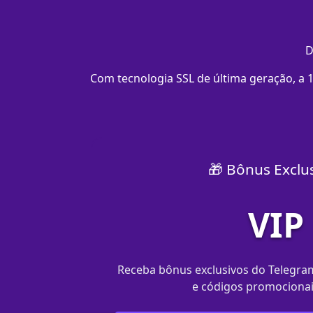
D
Com tecnologia SSL de última geração, a 
🎁 Bônus Exclu
VIP
Receba bônus exclusivos do Telegra
e códigos promocionai