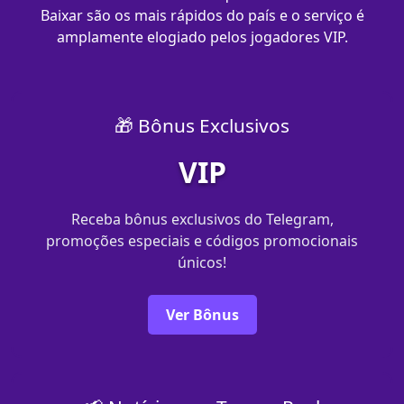
Baixar são os mais rápidos do país e o serviço é
amplamente elogiado pelos jogadores VIP.
🎁 Bônus Exclusivos
VIP
Receba bônus exclusivos do Telegram,
promoções especiais e códigos promocionais
únicos!
Ver Bônus