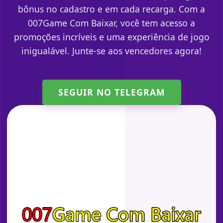
bônus no cadastro e em cada recarga. Com a
007Game Com Baixar, você tem acesso a
promoções incríveis e uma experiência de jogo
inigualável. Junte-se aos vencedores agora!
SEGUIR NO TELEGRAM