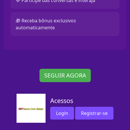
💬 Participe das conversas e interaja
🎁 Receba bônus exclusivos
automaticamente
SEGUIR AGORA
Acessos
Login
Registrar-se