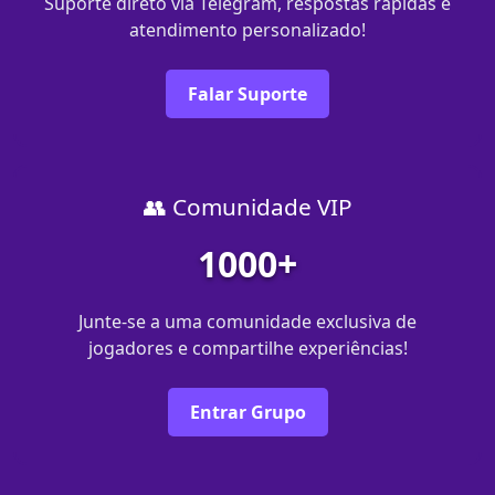
Suporte direto via Telegram, respostas rápidas e
atendimento personalizado!
Falar Suporte
👥 Comunidade VIP
1000+
Junte-se a uma comunidade exclusiva de
jogadores e compartilhe experiências!
Entrar Grupo